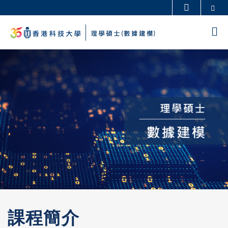
Skip
Se
更多科大概覽
to
科大新聞
學術部門索引
M
main
生活@科大
圖書館
content
Sections
校園地圖及指南
工作@科大
教授簡錄
認識科大
課程簡介
Left
Text