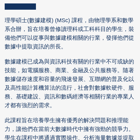
Column
Area
Right
Text
理學碩士(數據建模) (MSc) 課程，由物理學系和數學
Column
Area
系合辦，旨在培養曾修讀理科或工科科目的學生，裝
備他們可以從事與數據建模相關的行業，發揮他們從
數據中提取資訊的所長。
數據建模已成為與資訊科技有關的行業中不可或缺的
技能，如電腦服務、商業、金融及公共服務等。隨著
數據儲存速度和容量的飛速發展、互聯網的普及化以
及高性能計算機算法的流行，社會對數據軟硬件、服
務、基礎建設、資訊和數碼經濟等相關行業的專業人
才都有強烈的需求。
此課程旨在培養學生擁有優秀的解決問題和推理能
力，讓他們在當前大數據時代中擁有強勁的競爭力。
學生在課程中將通過實際操作、分析海量數據並提取