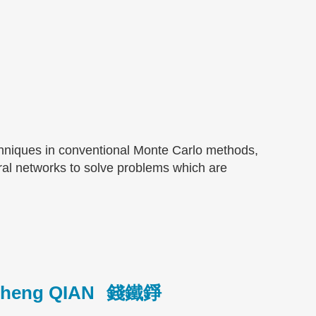
chniques in conventional Monte Carlo methods,
ral networks to solve problems which are
zheng QIAN
錢鐵錚