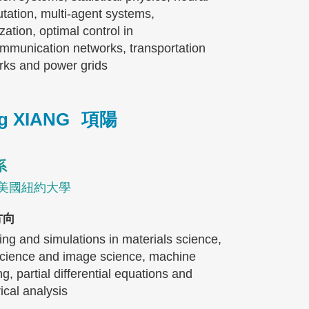
tation, multi-agent systems,
zation, optimal control in
ommunication networks, transportation
rks and power grids
g XIANG
項陽
系
, 美國紐約大學
方向
ng and simulations in materials science,
science and image science, machine
ng, partial differential equations and
cal analysis