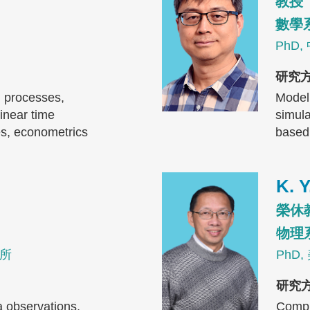
教授
數學
PhD
研究
l processes,
Model
linear time
simula
es, econometrics
based 
Image
K. 
榮休
物理
究所
PhD
研究
a observations,
Comple