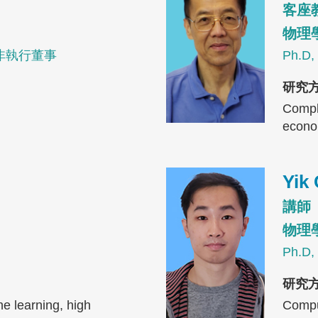
客座
物理
非執行董事
Ph.
研究
Comple
econop
Image
Yik
講師
物理
Ph.
研究
e learning, high
Comput