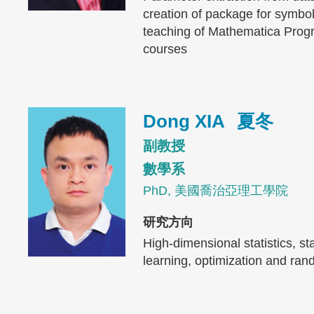
creation of package for symbo
teaching of Mathematica Prog
courses
Image
Dong XIA
夏冬
副教授
數學系
PhD, 美國喬治亞理工學院
研究方向
High-dimensional statistics, st
learning, optimization and ra