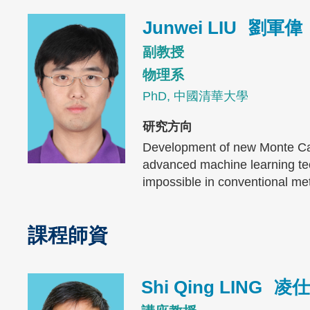
Image
Junwei LIU
劉軍偉
副教授
物理系
PhD, 中國清華大學
研究方向
Development of new Monte Carl
advanced machine learning tec
impossible in conventional m
課程師資
Text
Area
Image
Shi Qing LING
凌仕