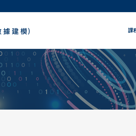
更多科大概覽
學術部門索引
生活@科大
課
工作@科大
教授簡錄