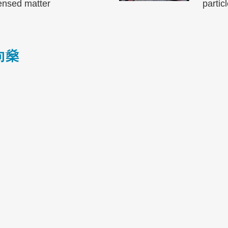
ensed matter
partic
向燊