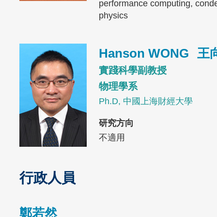
performance computing, cond
physics
Image
Hanson WONG
王
實踐科學副教授
物理學系
Ph.D, 中國上海財經大學
研究方向
不適用
行政人員
Text
Area
鄭若然
Text