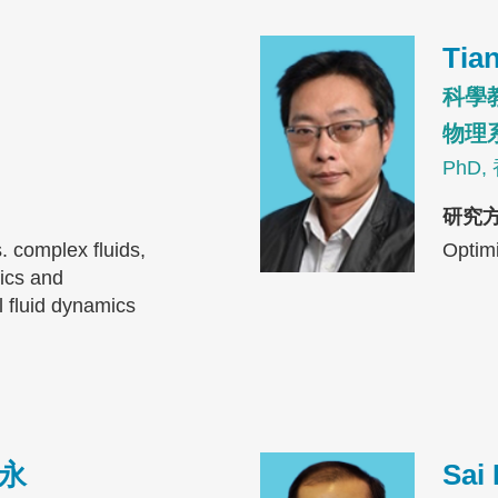
Image
Tia
科學
物理
PhD
研究
. complex fluids,
Optimi
dics and
 fluid dynamics
Image
永
Sai 