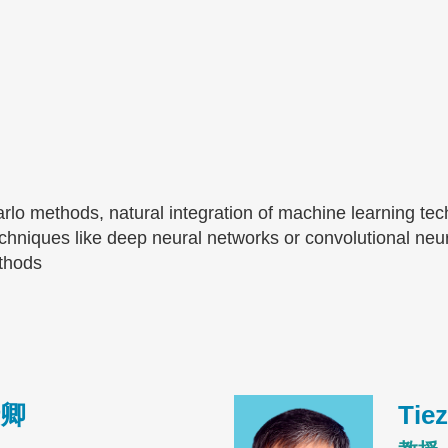
o methods, natural integration of machine learning te
hniques like deep neural networks or convolutional neu
ethods
Image
卿
Tie