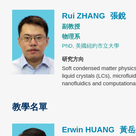
Image
Rui ZHANG
張銳
副教授
物理系
PhD, 美國紐約市立大學
研究方向
Soft condensed matter physics
liquid crystals (LCs), microflui
nanofluidics and computational
教學名單
Text
Area
Image
Erwin HUANG
黃岳