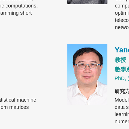
lic computations,
compu
ramming short
optimi
telec
netwo
Image
Yan
教授
數學
PhD
研究
atistical machine
Modeli
ndom matrices
data 
learni
numeri