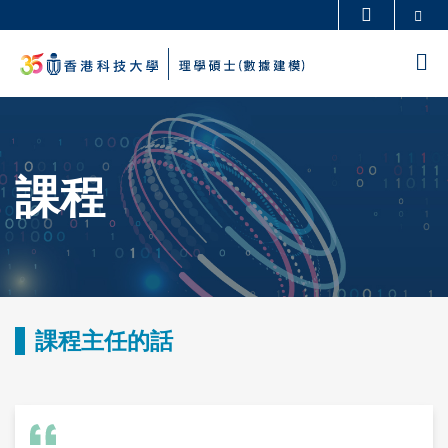
Skip
Se
更多科大概覽
to
科大新聞
學術部門索引
M
main
生活@科大
圖書館
content
Sections
校園地圖及指南
工作@科大
教授簡錄
認識科大
課程
Text
Area
課程主任的話
Text
Area