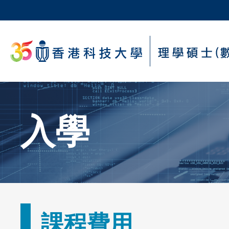
Skip
to
main
科大新聞
content
校園地圖及指南
Sections
Text
入學
Area
Text
課程費用
Area