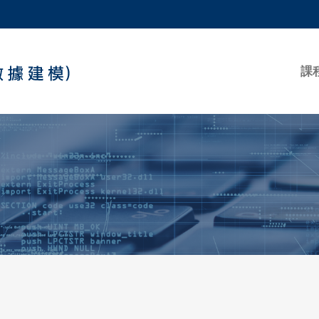
更多科大概覽
學術部門索引
生活@科大
課
工作@科大
教授簡錄