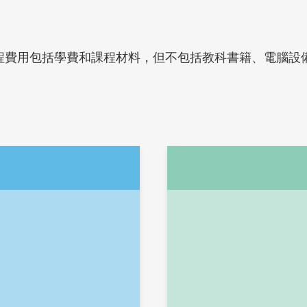
0 港元*。課程費用包括學費和課程材料，但不包括教科書籍
Right
Text
Column
Area