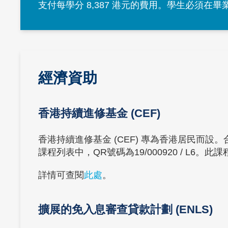
Area
支付每學分 8,387 港元的費用。學生必須在
Text
經濟資助
Area
香港持續進修基金 (CEF)
香港持續進修基金 (CEF) 專為香港居民而
課程列表中，QR號碼為19/000920 / L6。此
詳情可查閱
此處
。
擴展的免入息審查貸款計劃 (ENLS)