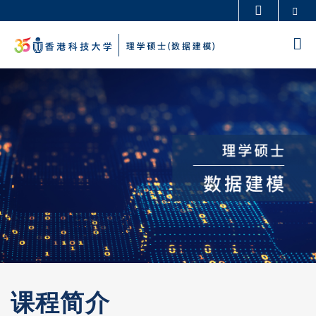
Skip
Se
更多科大概览
to
科大新闻
学术部门索引
M
main
生活@科大
图书馆
content
Sections
校园地图及指南
工作@科大
教授简录
认识科大
课程简介
Left
Text