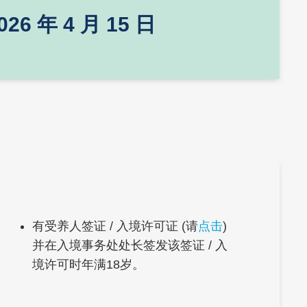
026 年 4 月 15 日
Right
Text
有受养人签证 / 入境许可证 (请
点击
)
Column
Area
并在入境事务处处长签发该签证 / 入
境许可时年满18岁。