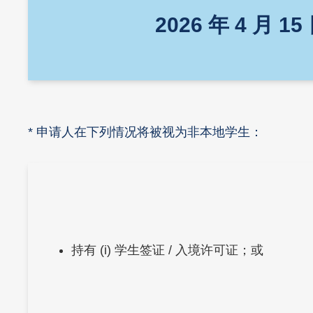
2026 年 4 月 15
Text
* 申请人在下列情况将被视为非本地学生：
Area
Left
Text
持有 (i) 学生签证 / 入境许可证；或
Column
Area