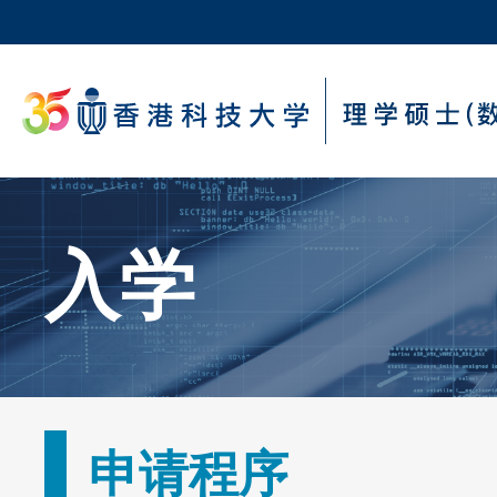
Skip
to
main
科大新闻
content
校园地图及指南
Sections
Text
入学
Area
Text
申请程序
Area