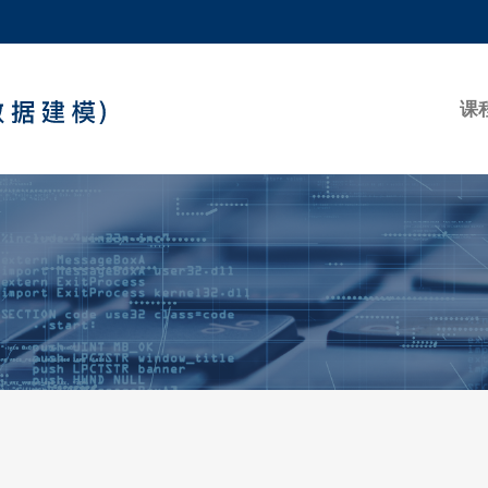
更多科大概览
学术部门索引
生活@科大
课
工作@科大
教授简录