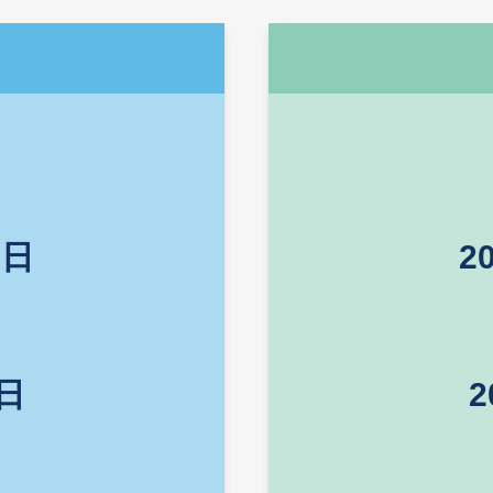
Right
Text
Column
Area
 日
2
 日
2