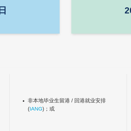
 日
2
Middle
Text
非本地毕业生留港 / 回港就业安排
Column
Area
(
IANG
)；或