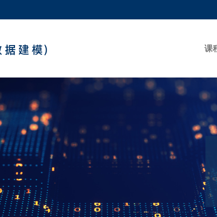
更多科大概览
学术部门索引
生活@科大
课
工作@科大
教授简录