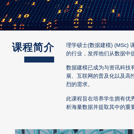
课程简介
Left
Text
Right
Text
理学硕士(数据建模) (M
Column
Area
Column
Area
的行业，发挥他们从数据中
数据建模已成为与资讯科技
展、互联网的普及化以及高
烈的需求。
此课程旨在培养学生拥有优
析海量数据并提取其中的重