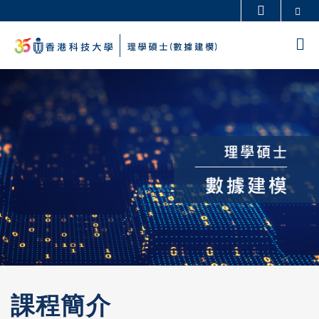
Skip
Se
更多科大概覽
to
科大新聞
學術部門索引
M
main
生活@科大
圖書館
content
Sections
校園地圖及指南
工作@科大
教授簡錄
認識科大
課程簡介
Left
Text