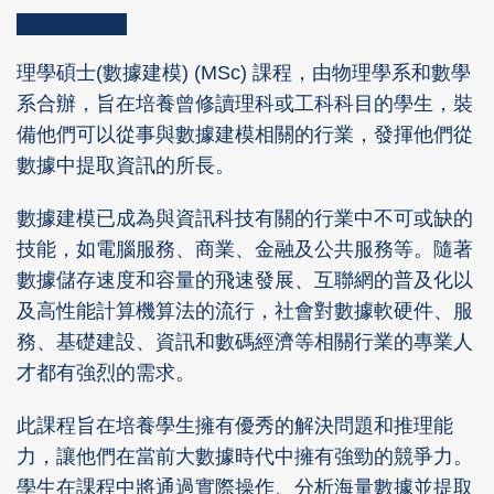
Column
Area
Right
Text
理學碩士(數據建模) (MSc) 課程，由物理學系和數學
Column
Area
系合辦，旨在培養曾修讀理科或工科科目的學生，裝
備他們可以從事與數據建模相關的行業，發揮他們從
數據中提取資訊的所長。
數據建模已成為與資訊科技有關的行業中不可或缺的
技能，如電腦服務、商業、金融及公共服務等。隨著
數據儲存速度和容量的飛速發展、互聯網的普及化以
及高性能計算機算法的流行，社會對數據軟硬件、服
務、基礎建設、資訊和數碼經濟等相關行業的專業人
才都有強烈的需求。
此課程旨在培養學生擁有優秀的解決問題和推理能
力，讓他們在當前大數據時代中擁有強勁的競爭力。
學生在課程中將通過實際操作、分析海量數據並提取