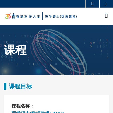
Skip
Se
更多科大概览
to
科大新闻
学术部门索引
M
main
生活@科大
图书馆
content
Sections
校园地图及指南
工作@科大
教授简录
认识科大
课程
Text
Area
课程目标
Text
Area
Text
课程名称：
Area