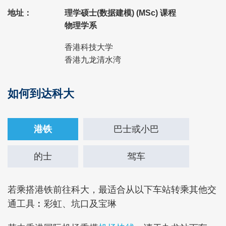
地址：
理学硕士(数据建模) (MSc) 课程
物理学系
香港科技大学
香港九龙清水湾
如何到达科大
Right
Text
Column
Area
Text
港铁
巴士或小巴
Area
的士
驾车
Text
若乘搭港铁前往科大，最适合从以下车站转乘其他交
Area
通工具︰彩虹、坑口及宝琳