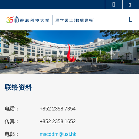
Skip
Se
更多科大概览
to
科大新闻
学术部门索引
M
main
生活@科大
图书馆
content
Sections
Image
Image
校园地图及指南
工作@科大
教授简录
认识科大
联络资料
Left
Text
Column
Area
Text
电话：
+852 2358 7354
Area
传真：
+852 2358 1652
电邮：
mscddm@ust.hk