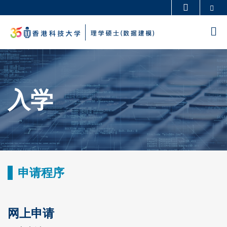
Skip
Se
更多科大概览
to
科大新闻
学术部门索引
M
main
生活@科大
图书馆
content
Sections
校园地图及指南
工作@科大
教授简录
认识科大
入学
Text
Area
申请程序
Text
Area
网上申请
Text
Area