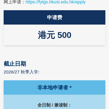
网上申请：
https://fytgs.hkust.edu.hk/apply
Text
申请费
Area
港元 500
截止日期
Text
Area
2026/27 秋季入学:
Left
Text
非本地申请者 *
Column
Area
全日制 / 兼读制：