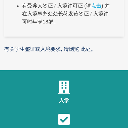
Right
Text
有受养人签证 / 入境许可证 (请
点击
) 并
Column
Area
在入境事务处处长签发该签证 / 入境许
可时年满18岁。
Text
有关学生签证或入境要求, 请浏览
此处
。
Area
入学