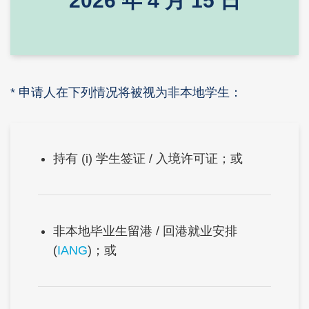
2026 年 4 月 15 日
Text
* 申请人在下列情况将被视为非本地学生：
Area
Left
Text
持有 (i) 学生签证 / 入境许可证；或
Column
Area
Middle
Text
非本地毕业生留港 / 回港就业安排
Column
Area
(
IANG
)；或