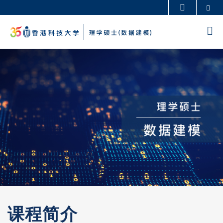
Skip
Se
更多科大概览
to
科大新闻
学术部门索引
M
main
生活@科大
图书馆
content
Sections
校园地图及指南
工作@科大
教授简录
认识科大
课程简介
Left
Text