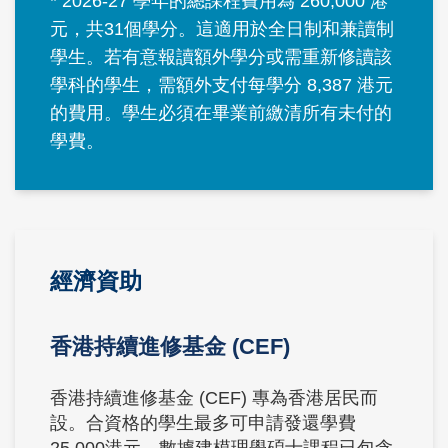
Text
* 2026-27 學年的總課程費用為 260,000 港
Area
元，共31個學分。這適用於全日制和兼讀制
學生。若有意報讀額外學分或需重新修讀該
學科的學生，需額外支付每學分 8,387 港元
的費用。學生必須在畢業前繳清所有未付的
學費。
Text
經濟資助
Area
香港持續進修基金 (CEF)
香港持續進修基金 (CEF) 專為香港居民而
設。合資格的學生最多可申請發還學費