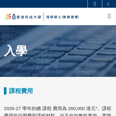
Skip
Se
更多科大概覽
to
科大新聞
學術部門索引
M
main
生活@科大
圖書館
content
Sections
校園地圖及指南
工作@科大
教授簡錄
認識科大
入學
Text
Area
課程費用
Text
Area
Text
2026-27 學年的總 課程 費用為 260,000 港元*。課程
Area
費用包括學費和課程材料，但不包括教科書籍、電腦