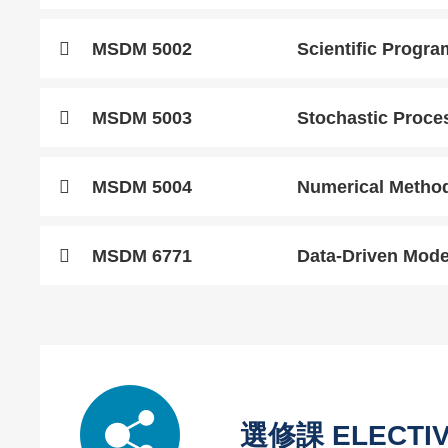
Text
MSDM 5002
Scientific Progra
Area
Text
MSDM 5003
Stochastic Proce
Area
Text
MSDM 5004
Numerical Method
Area
Text
MSDM 6771
Data-Driven Mode
Area
Left
Image
Image
Column
Image
選修課 ELECTIV