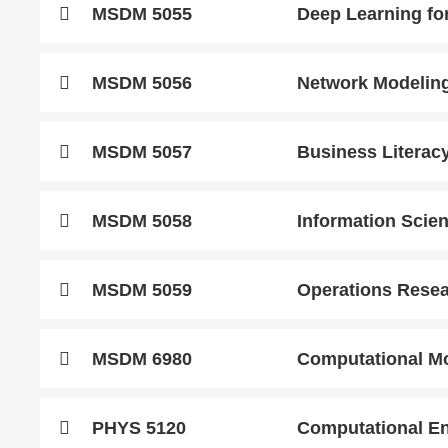
MSDM 5055
Deep Learning fo
Area
Text
MSDM 5056
Network Modelin
Area
Text
MSDM 5057
Business Literacy
Area
Text
MSDM 5058
Information Scie
Area
Text
MSDM 5059
Operations Resea
Area
Text
MSDM 6980
Computational Mo
Area
Text
PHYS 5120
Computational En
Area