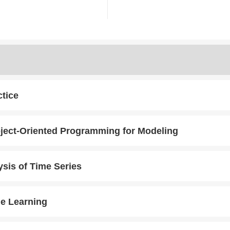
Column
Area
ctice
ject-Oriented Programming for Modeling
ysis of Time Series
ne Learning