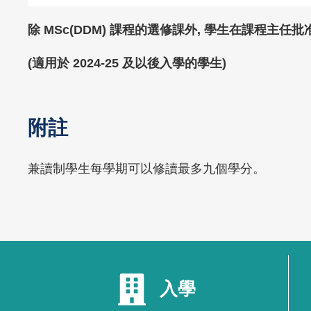
Text
除 MSc(DDM) 課程的選修課外, 學生在課程主
Area
(適用於 2024-25 及以後入學的學生)
附註
Text
Area
Text
兼讀制學生每學期可以修讀最多九個學分。
Area
入學