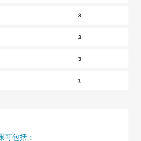
3
3
3
1
課可包括：