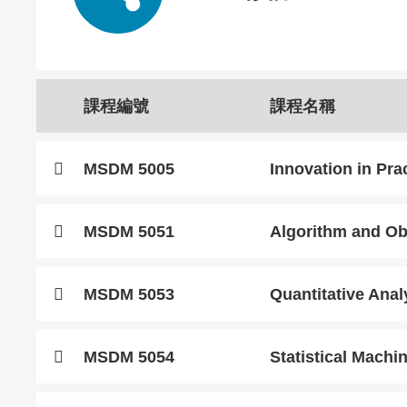
Caption
Text
課程編號
課程名稱
Area
Text
MSDM 5005
Innovation in Pra
Area
Text
MSDM 5051
Algorithm and Ob
Area
Text
MSDM 5053
Quantitative Anal
Area
Text
MSDM 5054
Statistical Machi
Area
Text