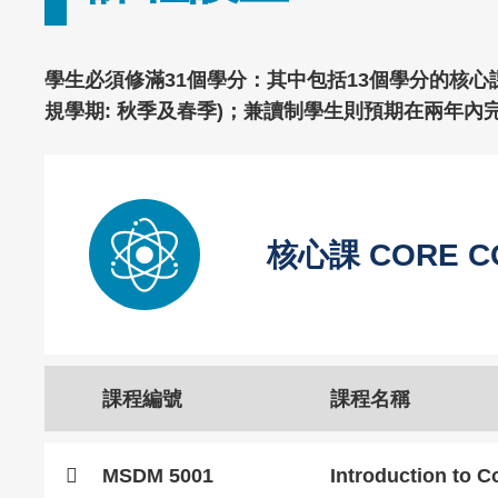
Text
學生必須修滿31個學分：其中包括13個學分的核心課 (cor
Area
規學期: 秋季及春季)；兼讀制學生則預期在兩年內
Left
Image
Image
Column
Image
核心課 CORE C
Caption
Text
課程編號
課程名稱
Area
Text
MSDM 5001
Introduction to 
Area