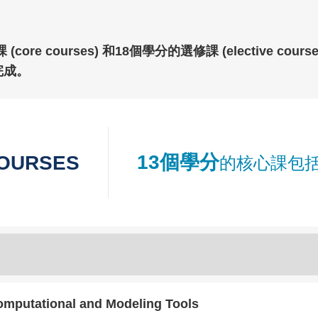
e courses) 和18個學分的選修課 (elective c
完成。
Right
Text
13個學分
OURSES
的核心課包
Column
Area
Computational and Modeling Tools