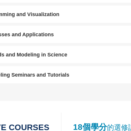
mming and Visualization
sses and Applications
s and Modeling in Science
ling Seminars and Tutorials
Right
Text
18個學分
E COURSES
的選修