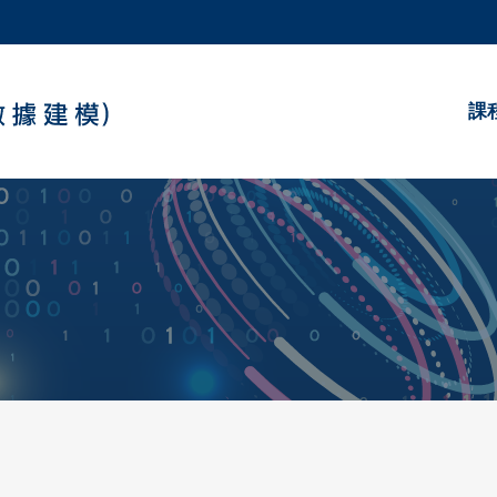
更多科大概覽
學術部門索引
生活@科大
課
工作@科大
教授簡錄